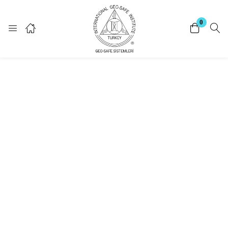
Giriş Yap
Kayıt Ol
0
Giriş yapmak için kullanıcı adınızı ve şifrenizi giriniz.
Beni Hatırla
Şifrenizi mi unuttunuz?