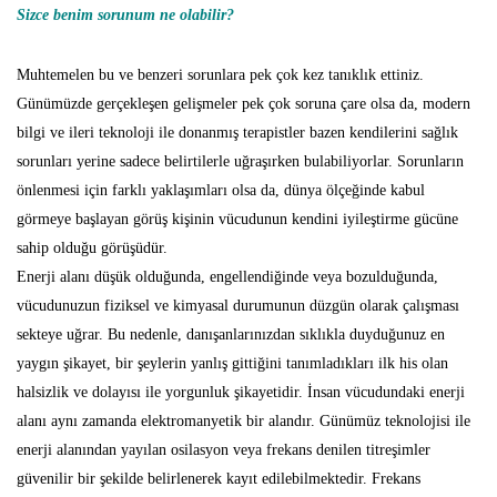
Sizce
benim
sorunum
ne
olabilir?
Muhtemelen bu ve benzeri sorunlara pek çok kez tanıklık ettiniz.
Günümüzde gerçekleşen gelişmeler pek çok soruna çare olsa da, modern
bilgi ve ileri teknoloji ile donanmış terapistler bazen kendilerini sağlık
sorunları yerine sadece belirtilerle uğraşırken bulabiliyorlar. Sorunların
önlenmesi için farklı yaklaşımları olsa da, dünya ölçeğinde kabul
görmeye başlayan görüş kişinin vücudunun kendini iyileştirme gücüne
sahip olduğu görüşüdür.
Enerji alanı düşük olduğunda, engellendiğinde veya bozulduğunda,
vücudunuzun fiziksel ve kimyasal durumunun düzgün olarak çalışması
sekteye uğrar. Bu nedenle, danışanlarınızdan sıklıkla duyduğunuz en
yaygın şikayet, bir şeylerin yanlış gittiğini tanımladıkları ilk his olan
halsizlik ve dolayısı ile yorgunluk şikayetidir. İnsan vücudundaki enerji
alanı aynı zamanda elektromanyetik bir alandır. Günümüz teknolojisi ile
enerji alanından yayılan osilasyon veya frekans denilen titreşimler
güvenilir bir şekilde belirlenerek kayıt edilebilmektedir. Frekans