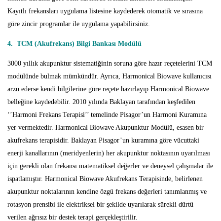
Kayıtlı frekansları uygulama listesine kaydederek otomatik ve sırasına
göre zincir programlar ile uygulama yapabilirsiniz.
4. TCM (Akufrekans) Bilgi Bankası Modülü
3000 yıllık akupunktur sistematiğinin soruna göre hazır reçetelerini TCM
modülünde bulmak mümkündür. Ayrıca, Harmonical Biowave kullanıcısı
arzu ederse kendi bilgilerine göre reçete hazırlayıp Harmonical Biowave
belleğine kaydedebilir. 2010 yılında Baklayan tarafından keşfedilen
‘’Harmoni Frekans Terapisi’’ temelinde Pisagor’un Harmoni Kuramına
yer vermektedir. Harmonical Biowave Akupunktur Modülü, esasen bir
akufrekans terapisidir. Baklayan Pisagor’un kuramına göre vücuttaki
enerji kanallarının (meridyenlerin) her akupunktur noktasının uyarılması
için gerekli olan frekansı matematiksel değerler ve deneysel çalışmalar ile
ispatlamıştır. Harmonical Biowave Akufrekans Terapisinde, belirlenen
akupunktur noktalarının kendine özgü frekans değerleri tanımlanmış ve
rotasyon prensibi ile elektriksel bir şekilde uyarılarak sürekli dürtü
verilen ağrısız bir destek terapi gerçekleştirilir.