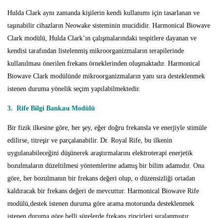
Hulda Clark aynı zamanda kişilerin kendi kullanımı için tasarlanan ve
taşınabilir cihazların Neowake sisteminin mucididir. Harmonical Biowave
Clark modülü, Hulda Clark’ın çalışmalarındaki tespitlere dayanan ve
kendisi tarafından listelenmiş mikroorganizmaların terapilerinde
kullanılması önerilen frekans örneklerinden oluşmaktadır. Harmonical
Biowave Clark modülünde mikroorganizmaların yanı sıra desteklenmek
istenen duruma yönelik seçim yapılabilmektedir.
3. Rife Bilgi Bankası Modülü
Bir fizik ilkesine göre, her şey, eğer doğru frekansla ve enerjiyle stimüle
edilirse, titreşir ve parçalanabilir. Dr. Royal Rife, bu ilkenin
uygulanabileceğini düşünerek araştırmalarını elektroterapi enerjetik
bozulmaların düzeltilmesi yöntemlerine adamış bir bilim adamıdır. Ona
göre, her bozulmanın bir frekans değeri olup, o düzensizliği ortadan
kaldıracak bir frekans değeri de mevcuttur. Harmonical Biowave Rife
modülü,destek istenen duruma göre arama motorunda desteklenmek
istenen duruma göre belli sürelerde frekans zincirleri sıralanmıştır.