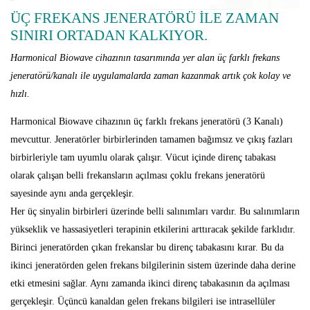
ÜÇ FREKANS JENERATÖRÜ İLE ZAMAN
SINIRI ORTADAN KALKIYOR.
Harmonical
Biowave
cihazının
tasarımında
yer
alan
üç
farklı
frekans
jeneratörü/kanalı
ile
uygulamalarda
zaman
kazanmak
artık
çok
kolay
ve
hızlı.
Harmonical Biowave cihazının üç farklı frekans jeneratörü (3 Kanalı)
mevcuttur. Jeneratörler birbirlerinden tamamen bağımsız ve çıkış fazları
birbirleriyle tam uyumlu olarak çalışır. Vücut içinde direnç tabakası
olarak çalışan belli frekansların açılması çoklu frekans jeneratörü
sayesinde aynı anda gerçekleşir.
Her üç sinyalin birbirleri üzerinde belli salınımları vardır. Bu salınımların
yükseklik ve hassasiyetleri terapinin etkilerini arttıracak şekilde farklıdır.
Birinci jeneratörden çıkan frekanslar bu direnç tabakasını kırar. Bu da
ikinci jeneratörden gelen frekans bilgilerinin sistem üzerinde daha derine
etki etmesini sağlar. Aynı zamanda ikinci direnç tabakasının da açılması
gerçekleşir. Üçüncü kanaldan gelen frekans bilgileri ise intrasellüler