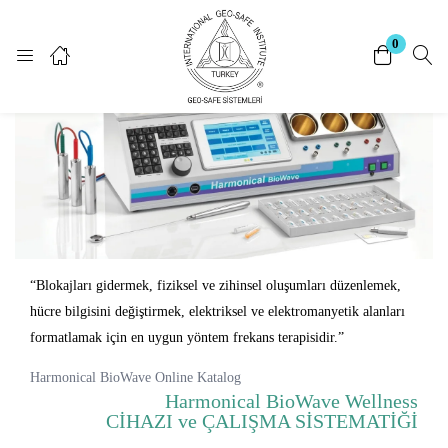
Giriş Yap
Kayıt Ol
0
Giriş yapmak için kullanıcı adınızı ve şifrenizi giriniz.
Beni Hatırla
Şifrenizi mi unuttunuz?
“Blokajları gidermek, fiziksel ve zihinsel oluşumları düzenlemek,
hücre bilgisini değiştirmek, elektriksel ve elektromanyetik alanları
formatlamak için en uygun yöntem frekans terapisidir.”
Harmonical BioWave Online Katalog
Harmonical BioWave Wellness
CİHAZI ve ÇALIŞMA SİSTEMATİĞİ