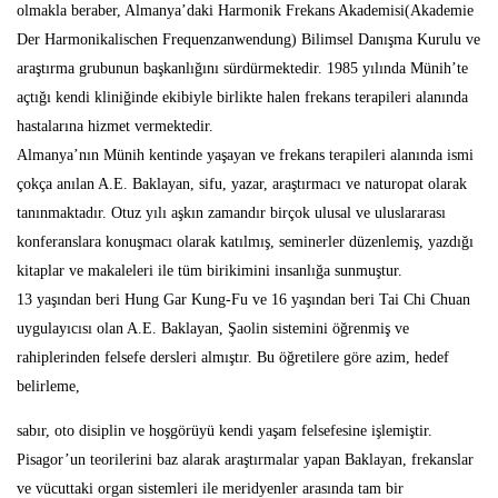
olmakla beraber, Almanya’daki Harmonik Frekans Akademisi(Akademie
Der Harmonikalischen Frequenzanwendung) Bilimsel Danışma Kurulu ve
araştırma grubunun başkanlığını sürdürmektedir. 1985 yılında Münih’te
açtığı kendi kliniğinde ekibiyle birlikte halen frekans terapileri alanında
hastalarına hizmet vermektedir.
Almanya’nın Münih kentinde yaşayan ve frekans terapileri alanında ismi
çokça anılan A.E. Baklayan, sifu, yazar, araştırmacı ve naturopat olarak
tanınmaktadır. Otuz yılı aşkın zamandır birçok ulusal ve uluslararası
konferanslara konuşmacı olarak katılmış, seminerler düzenlemiş, yazdığı
kitaplar ve makaleleri ile tüm birikimini insanlığa sunmuştur.
13 yaşından beri Hung Gar Kung-Fu ve 16 yaşından beri Tai Chi Chuan
uygulayıcısı olan A.E. Baklayan, Şaolin sistemini öğrenmiş ve
rahiplerinden felsefe dersleri almıştır. Bu öğretilere göre azim, hedef
belirleme,
sabır, oto disiplin ve hoşgörüyü kendi yaşam felsefesine işlemiştir.
Pisagor’un teorilerini baz alarak araştırmalar yapan Baklayan, frekanslar
ve vücuttaki organ sistemleri ile meridyenler arasında tam bir