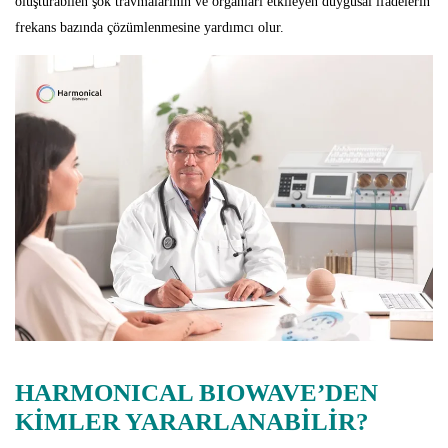
oluşturabilen şok travmalarının ve organları etkileyen duygusal ifadelerin
frekans bazında çözümlenmesine yardımcı olur.
HARMONICAL BIOWAVE’DEN
KİMLER YARARLANABİLİR?