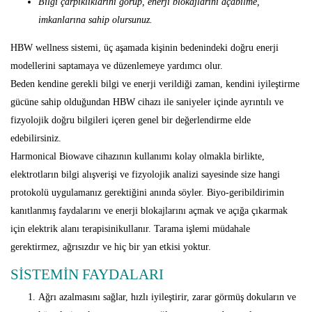
Bilgi çarpıklıklarını görüp, enerji blokajlarını açabilme,
imkanlarına sahip olursunuz.
HBW wellness sistemi, üç aşamada kişinin bedenindeki doğru enerji
modellerini saptamaya ve düzenlemeye yardımcı olur.
Beden kendine gerekli bilgi ve enerji verildiği zaman, kendini iyileştirme
gücüne sahip olduğundan HBW cihazı ile saniyeler içinde ayrıntılı ve
fizyolojik doğru bilgileri içeren genel bir değerlendirme elde
edebilirsiniz.
Harmonical Biowave cihazının kullanımı kolay olmakla birlikte,
elektrotların bilgi alışverişi ve fizyolojik analizi sayesinde size hangi
protokolü uygulamanız gerektiğini anında söyler. Biyo-geribildirimin
kanıtlanmış faydalarını ve enerji blokajlarını açmak ve açığa çıkarmak
için elektrik alanı terapisinikullanır. Tarama işlemi müdahale
gerektirmez, ağrısızdır ve hiç bir yan etkisi yoktur.
SİSTEMİN FAYDALARI
Ağrı azalmasını sağlar, hızlı iyileştirir, zarar görmüş dokuların ve