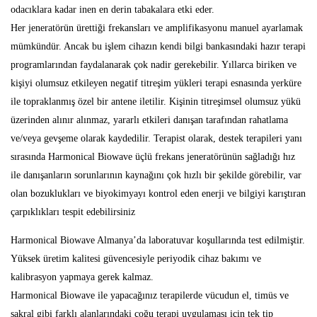
odacıklara kadar inen en derin tabakalara etki eder.
Her jeneratörün ürettiği frekansları ve amplifikasyonu manuel ayarlamak
mümkündür. Ancak bu işlem cihazın kendi bilgi bankasındaki hazır terapi
programlarından faydalanarak çok nadir gerekebilir. Yıllarca biriken ve
kişiyi olumsuz etkileyen negatif titreşim yükleri terapi esnasında yerküre
ile topraklanmış özel bir antene iletilir. Kişinin titreşimsel olumsuz yükü
üzerinden alınır alınmaz, yararlı etkileri danışan tarafından rahatlama
ve/veya gevşeme olarak kaydedilir. Terapist olarak, destek terapileri yanı
sırasında Harmonical Biowave üçlü frekans jeneratörünün sağladığı hız
ile danışanların sorunlarının kaynağını çok hızlı bir şekilde görebilir, var
olan bozuklukları ve biyokimyayı kontrol eden enerji ve bilgiyi karıştıran
çarpıklıkları tespit edebilirsiniz
Harmonical Biowave Almanya’da laboratuvar koşullarında test edilmiştir.
Yüksek üretim kalitesi güvencesiyle periyodik cihaz bakımı ve
kalibrasyon yapmaya gerek kalmaz.
Harmonical Biowave ile yapacağınız terapilerde vücudun el, timüs ve
sakral gibi farklı alanlarındaki çoğu terapi uygulaması için tek tip