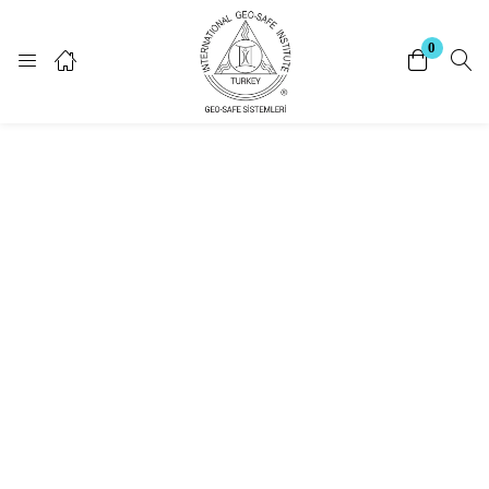
Giriş Yap
Kayıt Ol
0
Giriş yapmak için kullanıcı adınızı ve şifrenizi giriniz.
Beni Hatırla
Şifrenizi mi unuttunuz?