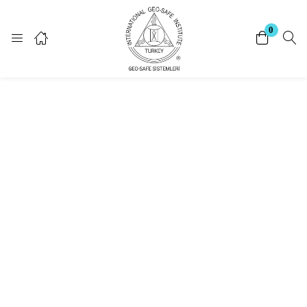
Giriş Yap
Kayıt Ol
0
Giriş yapmak için kullanıcı adınızı ve şifrenizi giriniz.
Beni Hatırla
Şifrenizi mi unuttunuz?