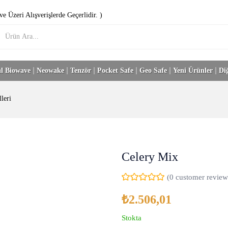
e Üzeri Alışverişlerde Geçerlidir. )
l Biowave
Neowake
Tenzör
Pocket Safe
Geo Safe
Yeni Ürünler
Di
leri
Celery Mix
(
0
customer review
₺
2.506,01
Stokta