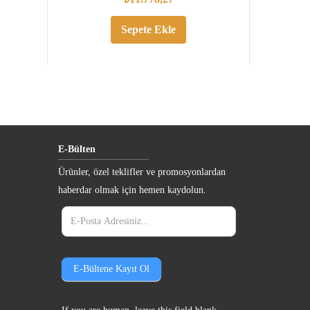
Sepete Ekle
E-Bülten
Ürünler, özel teklifler ve promosyonlardan
haberdar olmak için hemen kaydolun.
e-
bulten
E-Bültene Kayıt Ol