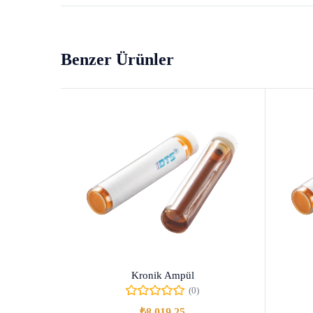
Benzer Ürünler
Kronik Ampül
(0)
₺
8.019,25