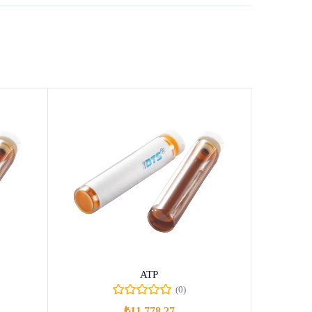
ATP
(0)
₺
11.778,27