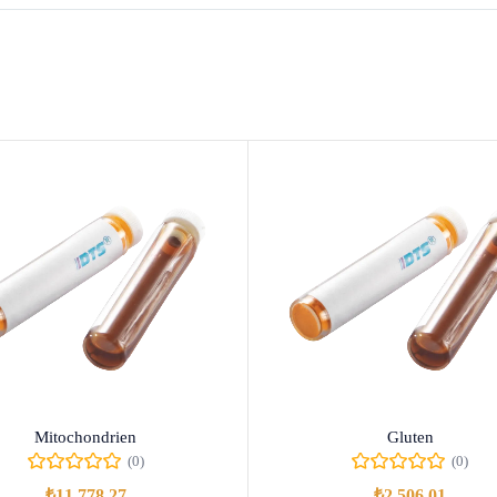
Mitochondrien
Gluten
(0)
(0)
₺
11.778,27
₺
2.506,01