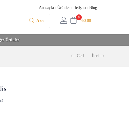
Anasayfa
Ürünler
İletişim
Blog
0
Ara
₺
0,00
ğer Ürünler
Geri
İleri
dis
s)