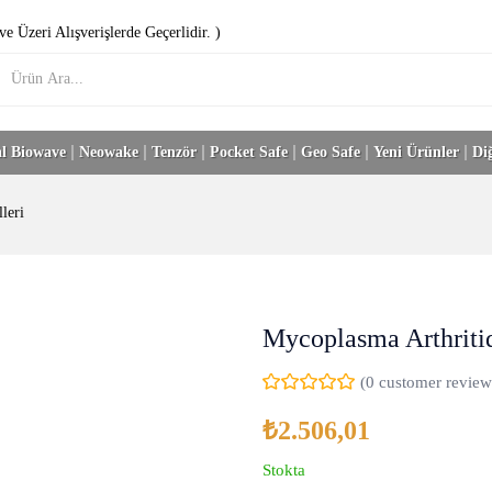
e Üzeri Alışverişlerde Geçerlidir. )
l Biowave
Neowake
Tenzör
Pocket Safe
Geo Safe
Yeni Ürünler
Di
leri
Mycoplasma Arthriti
(
0
customer review
₺
2.506,01
Stokta