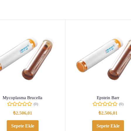
Mycoplasma Brucella
Epstein Barr
(0)
(0)
₺
2.506,01
₺
2.506,01
Sepete Ekle
Sepete Ekle