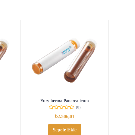
Eurytherma Pancreaticum
(0)
₺
2.506,01
Sepete Ekle