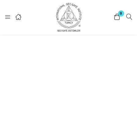
Giriş Yap
Kayıt Ol
0
Giriş yapmak için kullanıcı adınızı ve şifrenizi giriniz.
Beni Hatırla
Şifrenizi mi unuttunuz?