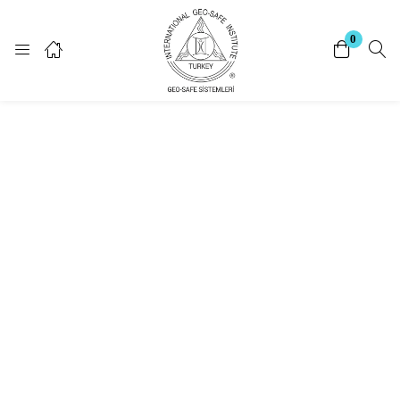
Giriş Yap
Kayıt Ol
0
Giriş yapmak için kullanıcı adınızı ve şifrenizi giriniz.
Beni Hatırla
Şifrenizi mi unuttunuz?