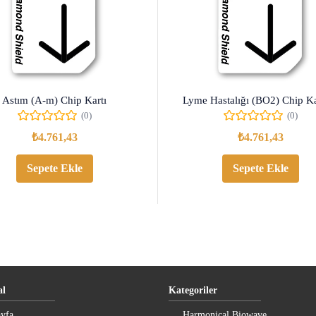
Astım (A-m) Chip Kartı
Lyme Hastalığı (BO2) Chip Ka
(0)
(0)
₺
4.761,43
₺
4.761,43
Sepete Ekle
Sepete Ekle
l
Kategoriler
yfa
Harmonical Biowave