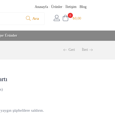
Anasayfa
Ürünler
İletişim
Blog
0
Ara
₺
0,00
ğer Ürünler
Geri
İleri
rtı
s)
yaygın şüphelilere saldırın.