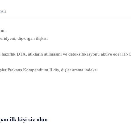
losu
rın.
ridyeni, diş-organ ilişkisi
le hazırlık DTX, atıkların atılmasını ve detoksifikasyonu aktive eder HN
dişler Frekans Kompendium II diş, dişler arama indeksi
n ilk kişi siz olun