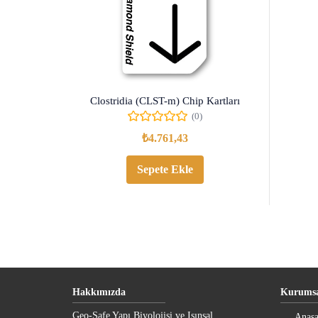
Clostridia (CLST-m) Chip Kartları
(0)
₺
4.761,43
Sepete Ekle
Hakkımızda
Kurumsa
Geo-Safe Yapı Biyolojisi ve Işınsal
Anasa