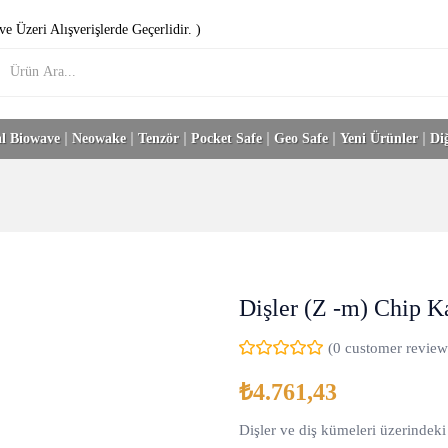
e Üzeri Alışverişlerde Geçerlidir. )
l Biowave
Neowake
Tenzör
Pocket Safe
Geo Safe
Yeni Ürünler
Di
Dişler (Z -m) Chip Ka
(
0
customer review
₺
4.761,43
Dişler ve diş kümeleri üzerindeki 