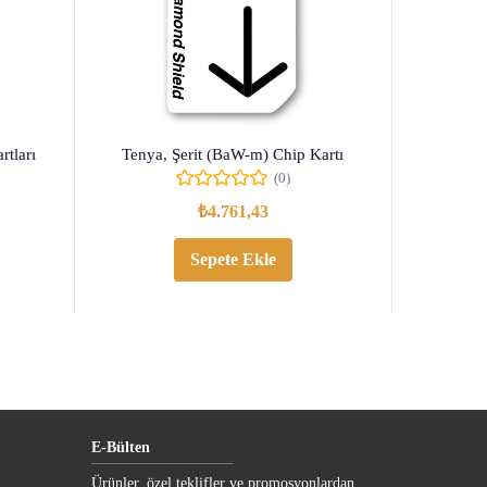
rtları
Tenya, Şerit (BaW-m) Chip Kartı
(0)
₺
4.761,43
Sepete Ekle
E-Bülten
Ürünler, özel teklifler ve promosyonlardan