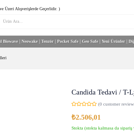
e Üzeri Alışverişlerde Geçerlidir. )
l Biowave
Neowake
Tenzör
Pocket Safe
Geo Safe
Yeni Ürünler
Di
leri
Candida Tedavi / T-
(
0
customer review
₺
2.506,01
Stokta (stokta kalmasa da sipariş v