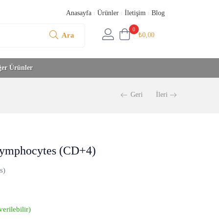
Anasayfa
Ürünler
İletişim
Blog
0
Ara
₺
0,00
ğer Ürünler
Geri
İleri
Lymphocytes (CD+4)
s)
erilebilir)