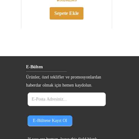
Sepete Ekle
E-Bülten
Ürünler, özel teklifler ve promosyonlardan
haberdar olmak için hemen kaydolun.
e-
bulten
E-Bültene Kayıt Ol