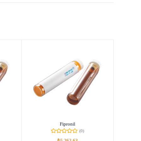
Fipronil
(0)
₺
5.262,63