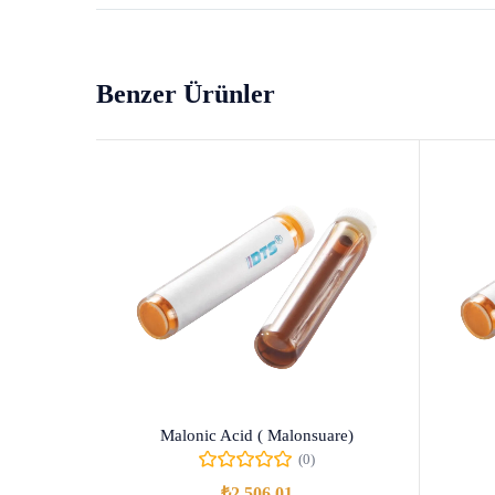
Benzer Ürünler
Malonic Acid ( Malonsuare)
(0)
₺
2.506,01