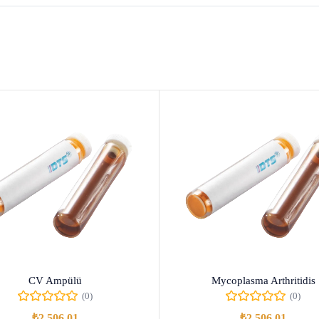
CV Ampülü
Mycoplasma Arthritidis
(0)
(0)
₺
2.506,01
₺
2.506,01