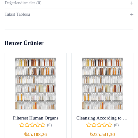
Değerlendirmeler (0)
Taksit Tablosu
Benzer Ürünler
Filterest Human Organs
Cleansing According to Clinical Diseases I-II-III
(0)
(0)
₺
45.108,26
₺
225.541,30