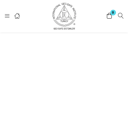
Giriş Yap
Kayıt Ol
0
Giriş yapmak için kullanıcı adınızı ve şifrenizi giriniz.
Beni Hatırla
Şifrenizi mi unuttunuz?