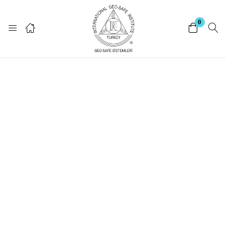
Giriş Yap
Kayıt Ol
0
Giriş yapmak için kullanıcı adınızı ve şifrenizi giriniz.
Beni Hatırla
Şifrenizi mi unuttunuz?